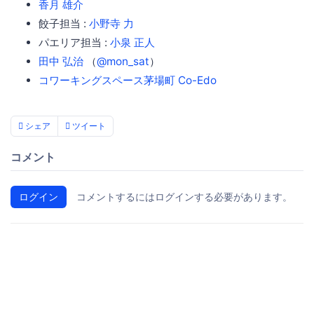
香月 雄介
餃子担当 :
小野寺 力
パエリア担当 :
小泉 正人
田中 弘治
（
@mon_sat
）
コワーキングスペース茅場町 Co-Edo
シェア
ツイート
コメント
ログイン
コメントするにはログインする必要があります。