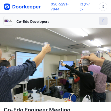
050-5291-
ログイ
7844
ン
Co-Edo Developers
Co-Edo Engineer Meeting