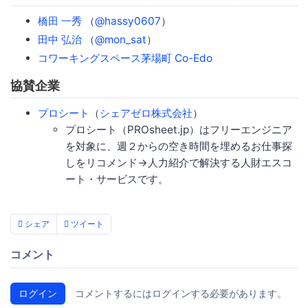
橋田 一秀
（
@hassy0607
）
田中 弘治
（
@mon_sat
）
コワーキングスペース茅場町 Co-Edo
協賛企業
プロシート
（
シェアゼロ株式会社
）
プロシート（PROsheet.jp）はフリーエンジニア
を対象に、週２からの空き時間を埋めるお仕事探
しをリコメンド→人力紹介で解決する人財エスコ
ート・サービスです。
シェア
ツイート
コメント
ログイン
コメントするにはログインする必要があります。