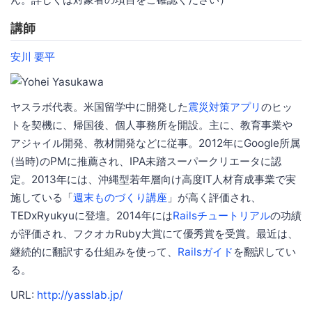
講師
安川 要平
ヤスラボ代表。米国留学中に開発した
震災対策アプリ
のヒッ
トを契機に、帰国後、個人事務所を開設。主に、教育事業や
アジャイル開発、教材開発などに従事。2012年にGoogle所属
(当時)のPMに推薦され、IPA未踏スーパークリエータに認
定。2013年には、沖縄型若年層向け高度IT人材育成事業で実
施している「
週末ものづくり講座
」が高く評価され、
TEDxRyukyuに登壇。2014年には
Railsチュートリアル
の功績
が評価され、フクオカRuby大賞にて優秀賞を受賞。最近は、
継続的に翻訳する仕組みを使って、
Railsガイド
を翻訳してい
る。
URL:
http://yasslab.jp/