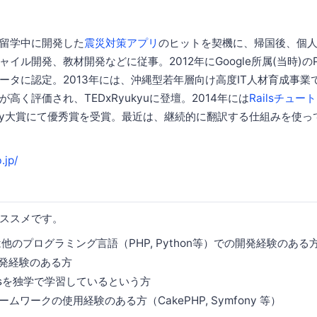
留学中に開発した
震災対策アプリ
のヒットを契機に、帰国後、個
イル開発、教材開発などに従事。2012年にGoogle所属(当時)の
ータに認定。2013年には、沖縄型若年層向け高度IT人材育成事業
が高く評価され、TEDxRyukyuに登壇。2014年には
Railsチュー
by大賞にて優秀賞を受賞。最近は、継続的に翻訳する仕組みを使っ
.jp/
ススメです。
は他のプログラミング言語（PHP, Python等）での開発経験のある
開発経験のある方
Railsを独学で学習しているという方
ームワークの使用経験のある方（CakePHP, Symfony 等）