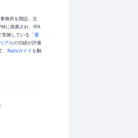
人事務所を開設。主
PMに推薦され、IPA
で実施している「
週
トリアル
の功績が評価
て、
Railsガイド
を翻
方