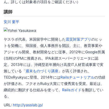
ん。詳しくは対象者の項目をご確認ください）
講師
安川 要平
ヤスラボ代表。米国留学中に開発した
震災対策アプリ
のヒッ
トを契機に、帰国後、個人事務所を開設。主に、教育事業や
アジャイル開発、教材開発などに従事。2012年にGoogle所属
(当時)のPMに推薦され、IPA未踏スーパークリエータに認
定。2013年には、沖縄型若年層向け高度IT人材育成事業で実
施している「
週末ものづくり講座
」が高く評価され、
TEDxRyukyuに登壇。2014年には
Railsチュートリアル
の功績
が評価され、フクオカRuby大賞にて優秀賞を受賞。最近は、
継続的に翻訳する仕組みを使って、
Railsガイド
を翻訳してい
る。
URL:
http://yasslab.jp/