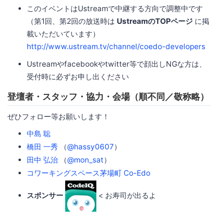
このイベントはUstreamで中継する方向で調整中です
（第1回、第2回の放送時は
UstreamのTOPページ
に掲
載いただいています）
http://www.ustream.tv/channel/coedo-developers
Ustreamやfacebookやtwitter等で顔出しNGな方は、
受付時に必ずお申し出ください
登壇者・スタッフ・協力・会場（順不同／敬称略）
ぜひフォロー等お願いします！
中島 聡
橋田 一秀
（
@hassy0607
）
田中 弘治
（
@mon_sat
）
コワーキングスペース茅場町 Co-Edo
スポンサー
< お寿司が出るよ