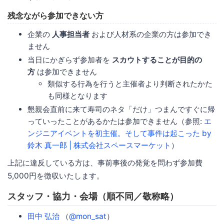
残念ながら参加できない方
企業の
人事担当者
および人材系の企業の方は参加でき
ません
当日にかぎらず参加者を
スカウトすることが目的の
方
は参加できません
類似する行為を行うと主催者より判断されたかた
も同様となります
懇親会直前に来て寿司のネタ「だけ」つまんですぐに帰
っていったことがあるかたは参加できません（参照:
エ
ンジニアイベントを初主催。そして事件は起こった by
鈴木 真一郎 | 株式会社スペースマーケット
）
上記に違反している方は、事前事後の発覚を問わず参加費
5,000円を徴収いたします。
スタッフ・協力・会場（順不同／敬称略）
田中 弘治
（
@mon_sat
）