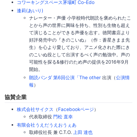
コワーキングスペース茅場町 Co-Edo
逢莉(あいり)
ナレーター・声優 小学校時代朗読を褒められたこ
とから声の世界に興味を持ち、性別も生物も超え
て演じることができる声優を志す。徳間書店より
好評発売中の『きのこいぬ』（作：蒼星きまま先
生）を心より愛しており、アニメ化された際にき
のこいぬ役として出演するべく声の勉強中。声の
可能性を探る&修行のため声の提供を2016年9月
開始。
朗読パンダ 第6回公演「The other
出演（
公演情
報
）
協賛企業
株式会社サイクス
（
Facebookページ
）
代表取締役
門松 直幸
有限会社うえだうえおうぇあ
取締役社長 兼 C.T.O.
上田 達也