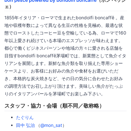
ェ）
1855年イタリア・ローマで生まれたbondolfi boncaffē 。産
地や収穫年数によって異なる生豆の性格を見極め、最適な状
態でローストしたコーヒー豆を空輸している為、ローマで160
年以上愛され続けている本場のエスプレッソが味わえます。
都心で働くビジネスパーソンや地域の方々に愛される店舗を
目指すbondolfi boncaffē茅場町では、新業態として魚介イタ
リアンを展開します。新鮮な魚介類を取り揃えた専用ショー
ケースより、お客様にお好みの魚介や食材をお選びいただ
き、本格的な炭火焼きなど、その日の気分に合わせたお好み
の調理方法でお召し上がり頂けます。美味しい魚介がたっぷ
りのイタリアンバールを茅場町でお楽しみ下さい。
スタッフ・協力・会場（順不同／敬称略）
たぐりん
田中 弘治
（
@mon_sat
）