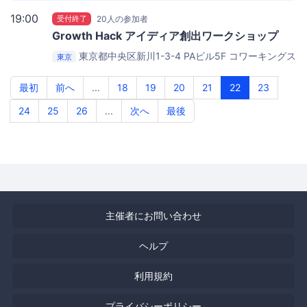
19:00
受付終了
20人の参加者
Growth Hack アイディア創出ワークショップ
東京都中央区新川1-3-4 PAビル5F
コワーキングス
東京
ペース茅場町 Co-Edo（コエド）
最初
前へ
...
18
19
20
21
22
23
24
25
26
...
次へ
最後
主催者にお問い合わせ
ヘルプ
利用規約
プライバシーポリシー