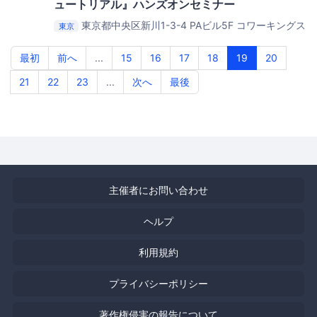
ュートリアル』ハンズオンセミナー
東京都中央区新川1-3-4 PAビル5F
コワーキングス
東京
ペース茅場町 Co-Edo（コエド）
最初
前へ
...
15
16
17
18
19
20
21
22
23
...
次へ
最後
主催者にお問い合わせ
ヘルプ
利用規約
プライバシーポリシー
著作権侵害の報告について