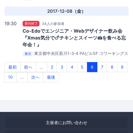
ース茅場町 Co-Edo
2017-12-08（金）
19:30
受付終了
34人の参加者
Co-Edoでエンジニア・Webデザイナー飲み会
『Xmas気分で🍗チキンとスイーツ🍰を食べる忘
年会！』
東京都中央区新川1-3-4 PAビル5F
コワーキングス
東京
ペース茅場町 Co-Edo（コエド）
最初
前へ
...
2
3
4
5
6
7
8
9
10
...
次へ
最後
主催者にお問い合わせ