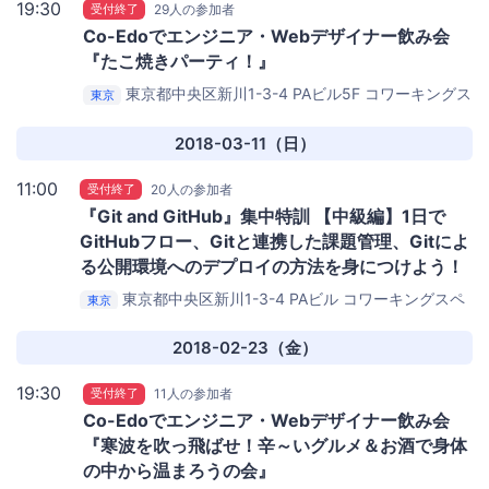
19:30
受付終了
29人の参加者
Co-Edoでエンジニア・Webデザイナー飲み会
『たこ焼きパーティ！』
東京都中央区新川1-3-4 PAビル5F
コワーキングス
東京
ペース茅場町 Co-Edo（コエド）
2018-03-11（日）
11:00
受付終了
20人の参加者
『Git and GitHub』集中特訓 【中級編】1日で
GitHubフロー、Gitと連携した課題管理、Gitによ
る公開環境へのデプロイの方法を身につけよう！
東京都中央区新川1-3-4 PAビル
コワーキングスペ
東京
ース茅場町 Co-Edo
2018-02-23（金）
19:30
受付終了
11人の参加者
Co-Edoでエンジニア・Webデザイナー飲み会
『寒波を吹っ飛ばせ！辛～いグルメ＆お酒で身体
の中から温まろうの会』